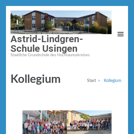
Zum
Inhalt
springen
(Enter
Astrid-Lindgren-
drücken)
Schule Usingen
Staatliche Grundschule des Hochtaunuskreises
Kollegium
Start
>
Kollegium